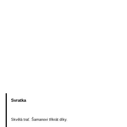
Jízda válečkem Bitýška 10.3.
Štěpánovice 4.3.
Zahájení provozu Bitýška 3.3.
Akce 2011
Akce 2010
Akce 2009
Akce starší
Vodácký kroužek
Příhody
Svratka
Skvělá trať. Šamanovi třikrát díky.