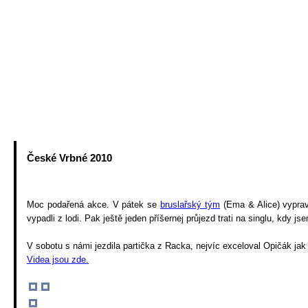
Eskymáci
Akce 2009
Akce starší
Vodácký kroužek
Příhody
České Vrbné 2010
Moc podařená akce. V pátek se
bruslařský tým
(Ema & Alice) vyprav
vypadli z lodi. Pak ještě jeden příšernej průjezd trati na singlu, kdy 
V sobotu s námi jezdila partička z Racka, nejvíc exceloval Opičák j
Videa jsou zde.