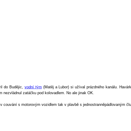
il do Budějic,
vodní tým
(Matěj a Lubor) si užíval prázdného kanálu. Havárky
jsem nezvládnul zatáčku pod kolovadlem. No ale jinak OK.
ak v couvání s motorovým vozidlem tak v plavbě s jednostranněpádlovaným čl