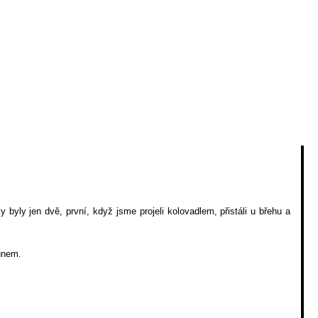
 byly jen dvě, první, když jsme projeli kolovadlem, přistáli u břehu a
unem.