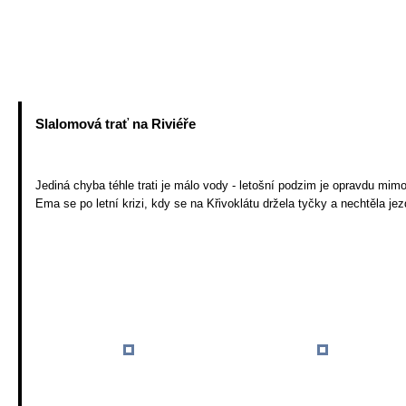
Vodácký kroužek
Příhody
Slalomová trať na Riviéře
Jediná chyba téhle trati je málo vody - letošní podzim je opravdu mim
Ema se po letní krizi, kdy se na Křivoklátu držela tyčky a nechtěla jez