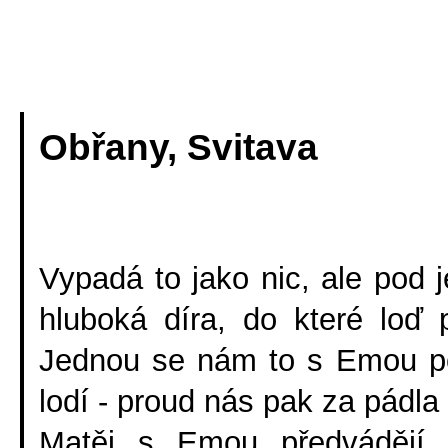
Vodácký kroužek
Příhody
Obřany, Svitava
Vypadá to jako nic, ale pod 
hluboká díra, do které loď 
Jednou se nám to s Emou pod
lodí - proud nás pak za pádla
Matěj s Emou předvádějí 